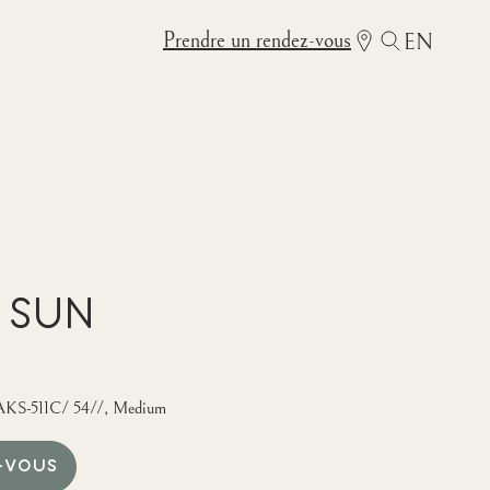
Prendre un rendez-vous
EN
 Sun
AKS-511C/ 54//, Medium
-VOUS